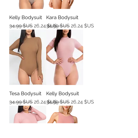
Kelly Bodysuit
Kara Bodysuit
Prix original
Prix promotionnel
Prix original
Prix promotionnel
34,99 $US
26,24 $US
34,99 $US
26,24 $US
Tesa Bodysuit
Kelly Bodysuit
Prix original
Prix promotionnel
Prix original
Prix promotionnel
34,99 $US
26,24 $US
34,99 $US
26,24 $US