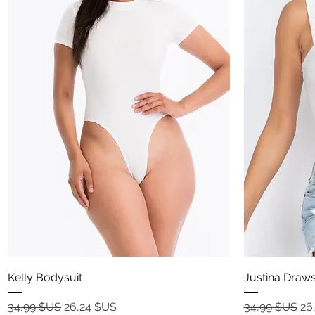
Aperçu rapide
Kelly Bodysuit
Justina Draws
Prix original
Prix promotionnel
Prix original
Pr
34,99 $US
26,24 $US
34,99 $US
26