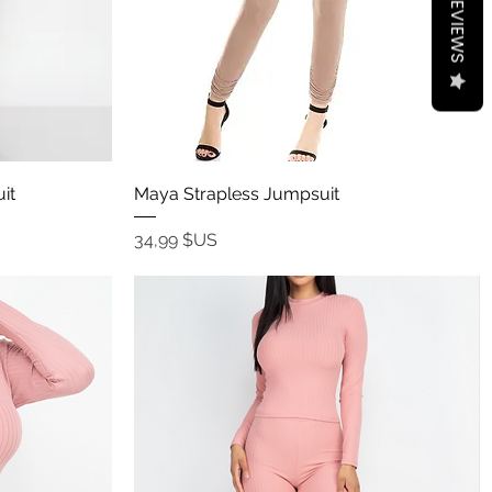
REVIEWS
Aperçu rapide
it
Maya Strapless Jumpsuit
Prix
34,99 $US