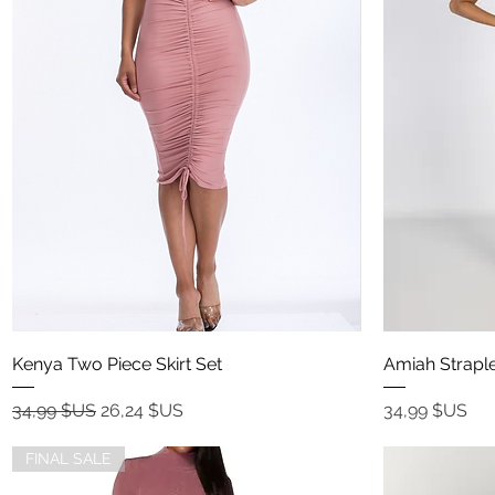
Aperçu rapide
Kenya Two Piece Skirt Set
Amiah Strapl
Prix original
Prix promotionnel
Prix
34,99 $US
26,24 $US
34,99 $US
FINAL SALE