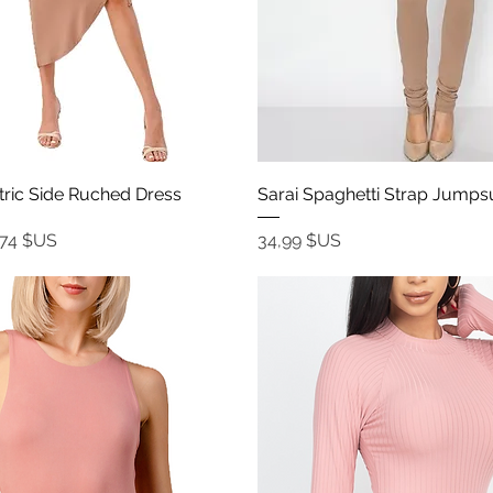
Aperçu rapide
Aperçu rapide
ric Side Ruched Dress
Sarai Spaghetti Strap Jumpsu
ix promotionnel
Prix
,74 $US
34,99 $US