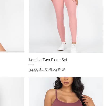
Aperçu rapide
Keesha Two Piece Set
Prix original
Prix promotionnel
34,99 $US
26,24 $US