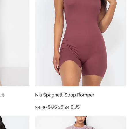
Aperçu rapide
it
Nia Spaghetti Strap Romper
Prix original
Prix promotionnel
34,99 $US
26,24 $US