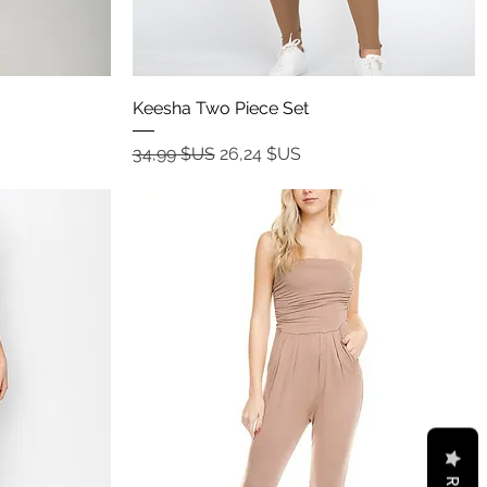
Aperçu rapide
Keesha Two Piece Set
Prix original
Prix promotionnel
34,99 $US
26,24 $US