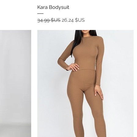
Aperçu rapide
Kara Bodysuit
Prix original
Prix promotionnel
34,99 $US
26,24 $US