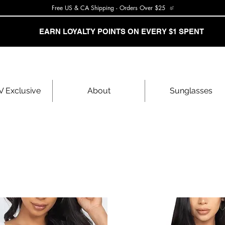
Free US & CA Shipping - Orders Over $25
EARN LOYALTY POINTS ON EVERY $1 SPENT
 Exclusive
About
Sunglasses