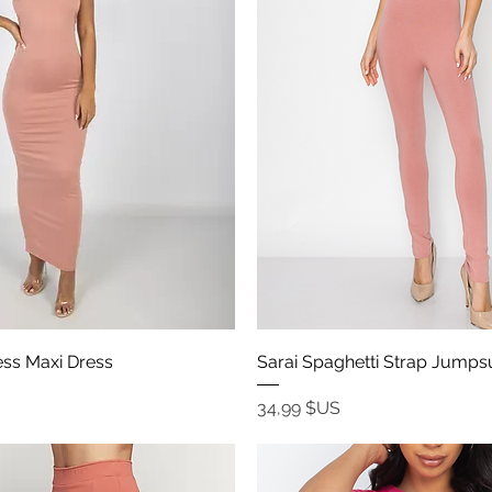
Aperçu rapide
Aperçu rapide
ess Maxi Dress
Sarai Spaghetti Strap Jumpsu
Prix
34,99 $US