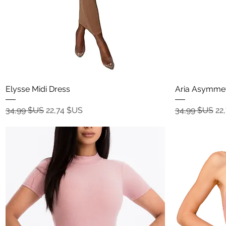
Aperçu rapide
Elysse Midi Dress
Aria Asymmet
Prix original
Prix promotionnel
Prix original
Pr
34,99 $US
22,74 $US
34,99 $US
22