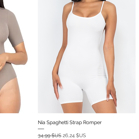
Aperçu rapide
Nia Spaghetti Strap Romper
Prix original
Prix promotionnel
34,99 $US
26,24 $US