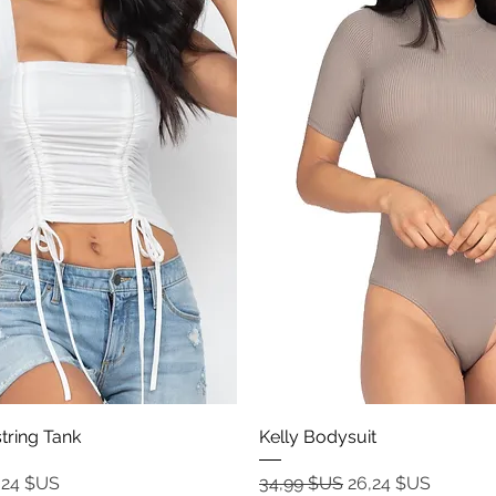
Aperçu rapide
Aperçu rapide
tring Tank
Kelly Bodysuit
ix promotionnel
Prix original
Prix promotionnel
,24 $US
34,99 $US
26,24 $US