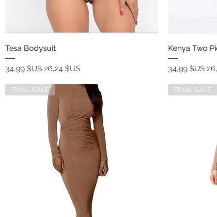
Aperçu rapide
Tesa Bodysuit
Kenya Two Pie
Prix original
Prix promotionnel
Prix original
Pr
34,99 $US
26,24 $US
34,99 $US
26
FINAL SALE
FINAL SALE