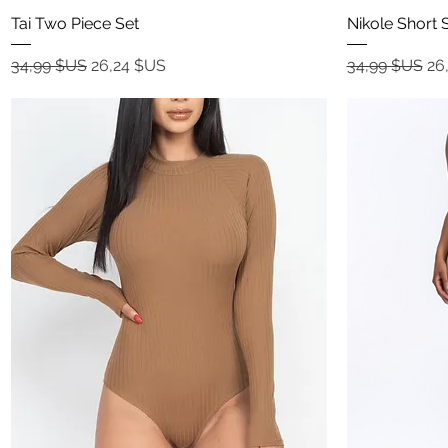
Aperçu rapide
Tai Two Piece Set
Nikole Short 
Prix original
Prix promotionnel
Prix original
Pr
34,99 $US
26,24 $US
34,99 $US
26