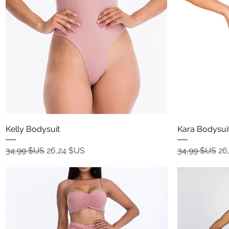
Aperçu rapide
Kelly Bodysuit
Kara Bodysui
Prix original
Prix promotionnel
Prix original
Pr
34,99 $US
26,24 $US
34,99 $US
26